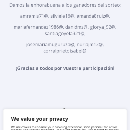
Damos la enhorabuena a los ganadores del sorteo:
amramis71@, silviele16@, amanda8ruiz@,
mariafernandez1986@, danidmz@, glorya_92@,
santiagoyela321@,
josemariamuguruza@, nuriajm13@,
corralprietoisabel@
¡Gracias a todos por vuestra participación!
We value your privacy
We use cookies to enhance your browsing experience, serve personalized ads or