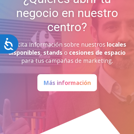
negocio en nuestro
centro?
Accesibilidad
Solicita información sobre nuestros
locales
disponibles
,
stands
o
cesiones de espacio
para tus campañas de marketing.
Más información