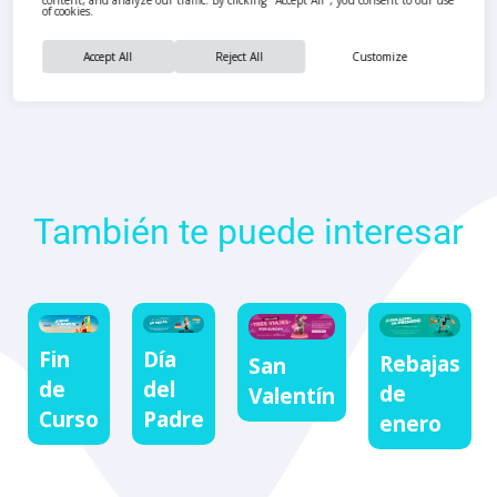
content, and analyze our traffic. By clicking "Accept All", you consent to our use
of cookies.
Accept All
Reject All
Customize
También te puede interesar
Fin
Día
Rebajas
San
de
del
de
Valentín
Curso
Padre
enero