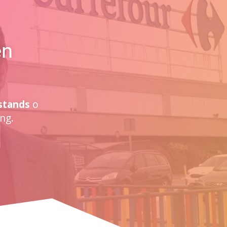
en
stands
o
ng.