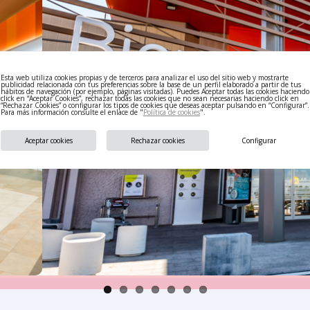
Esta web utiliza cookies propias y de terceros para analizar el uso del sitio web y mostrarte
publicidad relacionada con tus preferencias sobre la base de un perfil elaborado a partir de tus
hábitos de navegación (por ejemplo, páginas visitadas). Puedes Aceptar todas las cookies haciendo
click en “Aceptar Cookies”, rechazar todas las cookies que no sean necesarias haciendo click en
“Rechazar Cookies” o configurar los tipos de cookies que deseas aceptar pulsando en “Configurar”.
Para más información consulte el enlace de "
Política de cookies
".
Aceptar cookies
Rechazar cookies
Configurar